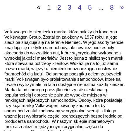
«
1
2
3
4
5
...
8
»
Volkswagen to niemiecka marka, która należy do koncernu
Volkswagen Group. Został on założony w 1937 roku, a jego
siedziba znajduje się na terenie Niemiec. W jego asortymencie
znajdują się nie tylko samochody, ale również podzespoły i
akcesoria do wszystkich aut, które są oryginalne wykonane z
wysokiej jakości materiałów. Jest to jedna z nielicznych marek,
która stawia na potrzeby klientów. Wskazuje na to już sama
nazwa marki, w języku niemieckim oznaczająca dosłownie
“samochód dla ludu”. Od samego początku celem założycieli
marki Volkswagen było projektowanie samochodów, które są
trwałe i wytrzymałe na lata i dostępne niemal na każdą kieszeń.
Marka ta od samego początku cieszy się niesłabnącą
popularnością i corocznie zajmuje wysokie miejsca w
rankingach najlepszych samochodów. Osoby, które posiadają i
użytkują markę Volkswagen powinny zadbać o to, by
samochód został zachowany w oryginalnej wersji - dlatego
ważne jest wybieranie części pochodzących bezpośrednio od
producenta samochodu. W naszym sklepie internetowym
można znaleźć między innymi oryginalne części do