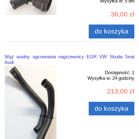
Wysyłka w:
5 dni
36,00 zł
do koszyka
Wąż wodny ogrzewania nagrzewnicy EGR VW Skoda Seat
Audi
Dostępność:
1
Wysyłka w:
24 godziny
213,00 zł
do koszyka