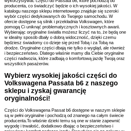
wykorzystywać części do Passata b6, które pochodzą od
producenta, co świadczyć będzie o ich wysokiej jakości. W
katalogu naszego sklepu internetowego znajduje się szeroki
wybór części dedykowanych do Twojego samochodu. W
ofercie dostępne są silnik i przekładnia Volkswagen, które
pomogą Ci uniknąć problematycznych i kosztownych awarii.
Wybierając oryginalne światła możesz liczyć na to, że będą one
w idealny sposób dbały o dobrą widoczność, dzięki czemu
będziesz świadomy co dzieje się przed Tobą i za Tobą na
drodze. Oryginalne części dbają nie tylko o wygląd, ale również
i bezpieczeństwo. Dlatego właśnie mamy dla Ciebie oryginalne
części nadwozia, które zadbają o komfortową jazdę Twoją oraz
wszystkich pasażerów.
Wybierz wysokiej jakości części do
Volkswagena Passata b6 z naszego
sklepu i zyskaj gwarancję
oryginalności!
Części do Volkswagena Passat b6 dostępne w naszym sklepie
są w pełni oryginalne i pochodzą od znanego na całym świecie
producenta.To właśnie dzieki temu są one w stanie zapewnić
wygodę i trwałość, dodatkowo dbając o bezpieczeństwo i