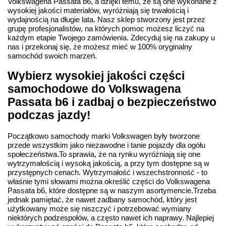
Volkswagena Passata b6, a dzięki temu, że są one wykonane z
wysokiej jakości materiałów, wyróżniają się trwałością i
wydajnością na długie lata. Nasz sklep stworzony jest przez
grupę profesjonalistów, na których pomoc możesz liczyć na
każdym etapie Twojego zamówienia. Zdecyduj się na zakupy u
nas i przekonaj się, że możesz mieć w 100% oryginalny
samochód swoich marzeń.
Wybierz wysokiej jakości części
samochodowe do Volkswagena
Passata b6 i zadbaj o bezpieczeństwo
podczas jazdy!
Początkowo samochody marki Volkswagen były tworzone
przede wszystkim jako niezawodne i tanie pojazdy dla ogółu
społeczeństwa.To sprawia, że na rynku wyróżniają się one
wytrzymałością i wysoką jakością, a przy tym dostępne są w
przystępnych cenach. Wytrzymałość i wszechstronność - to
właśnie tymi słowami można określić części do Volkswagena
Passata b6, które dostępne są w naszym asortymencie.Trzeba
jednak pamiętać, że nawet zadbany samochód, który jest
użytkowany może się niszczyć i potrzebować wymiany
niektórych podzespołów, a często nawet ich naprawy. Najlepiej