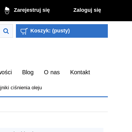
Zaloguj się
Zarejestruj się
Koszyk:
(pusty)
ości
Blog
O nas
Kontakt
niki ciśnienia oleju