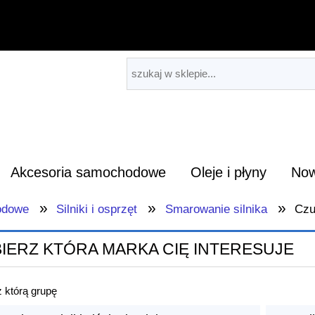
Akcesoria samochodowe
Oleje i płyny
Now
»
»
»
odowe
Silniki i osprzęt
Smarowanie silnika
Czuj
IERZ KTÓRA MARKA CIĘ INTERESUJE
 którą grupę