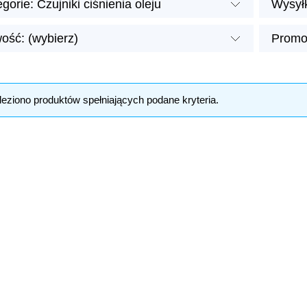
gorie: Czujniki ciśnienia oleju
Wysyłk
ość: (wybierz)
Promoc
leziono produktów spełniających podane kryteria.