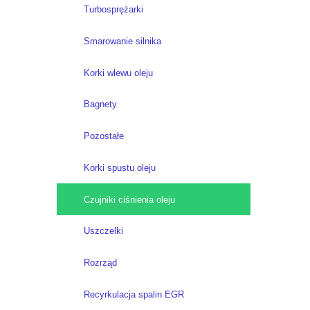
Turbosprężarki
Smarowanie silnika
Korki wlewu oleju
Bagnety
Pozostałe
Korki spustu oleju
Czujniki ciśnienia oleju
Uszczelki
Rozrząd
Recyrkulacja spalin EGR