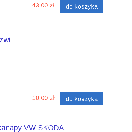
43,00 zł
do koszyka
rzwi
10,00 zł
do koszyka
j kanapy VW SKODA