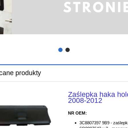
cane produkty
Zaślepka haka ho
2008-2012
NR OEM:
3C8807397 9B9 - zaślepk