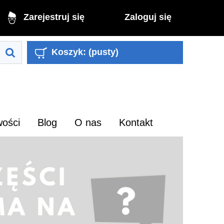
Zaloguj się
Zarejestruj się
Koszyk:
(pusty)
ości
Blog
O nas
Kontakt