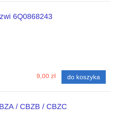
drzwi 6Q0868243
9,00 zł
do koszyka
CBZA / CBZB / CBZC