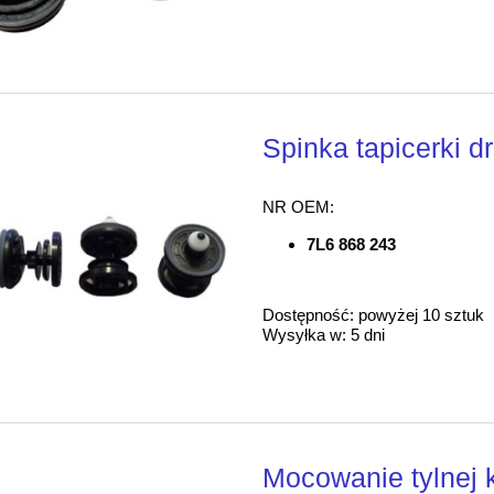
Spinka tapicerki d
NR OEM:
7L6 868 243
Dostępność:
powyżej 10 sztuk
Wysyłka w:
5 dni
Mocowanie tylne