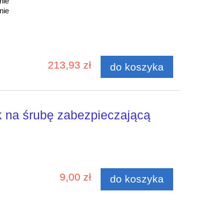
nie
nie
213,93 zł
do koszyka
 na śrubę zabezpieczającą
9,00 zł
do koszyka