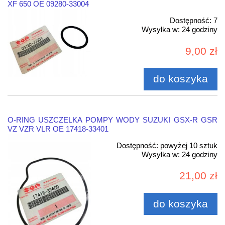
XF 650 OE 09280-33004
Dostępność:
7
Wysyłka w:
24 godziny
9,00 zł
do koszyka
O-RING USZCZELKA POMPY WODY SUZUKI GSX-R GSR
VZ VZR VLR OE 17418-33401
Dostępność:
powyżej 10 sztuk
Wysyłka w:
24 godziny
21,00 zł
do koszyka