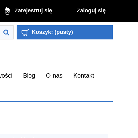
Zaloguj się
Zarejestruj się
Koszyk:
(pusty)
ości
Blog
O nas
Kontakt