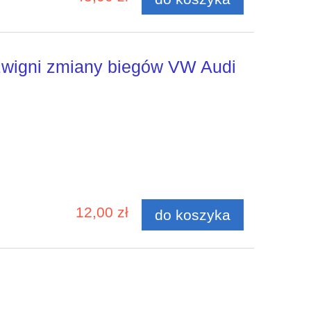
źwigni zmiany biegów VW Audi
12,00 zł
do koszyka