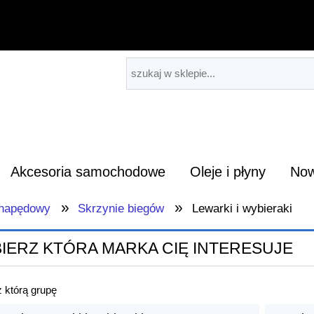
Akcesoria samochodowe
Oleje i płyny
Now
»
»
 napędowy
Skrzynie biegów
Lewarki i wybieraki
IERZ KTÓRA MARKA CIĘ INTERESUJE
 którą grupę