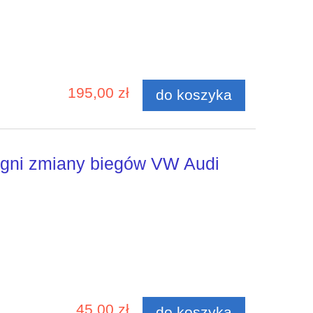
195,00 zł
do koszyka
igni zmiany biegów VW Audi
45,00 zł
do koszyka