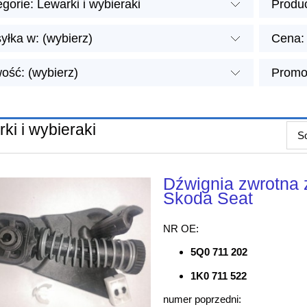
gorie: Lewarki i wybieraki
Produc
yłka w: (wybierz)
Cena: 
ość: (wybierz)
Promoc
ki i wybieraki
So
Dźwignia zwrotna
Skoda Seat
NR OE:
5Q0 711 202
1K0 711 522
numer poprzedni: