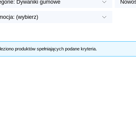
egorie: Dywaniki gumowe
Nowoś
mocja: (wybierz)
leziono produktów spełniających podane kryteria.