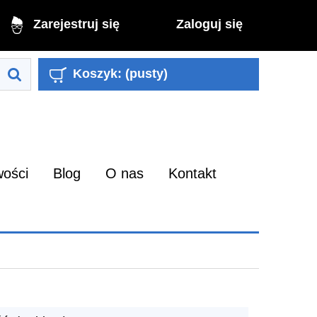
Zaloguj się
Zarejestruj się
Koszyk:
(pusty)
ości
Blog
O nas
Kontakt