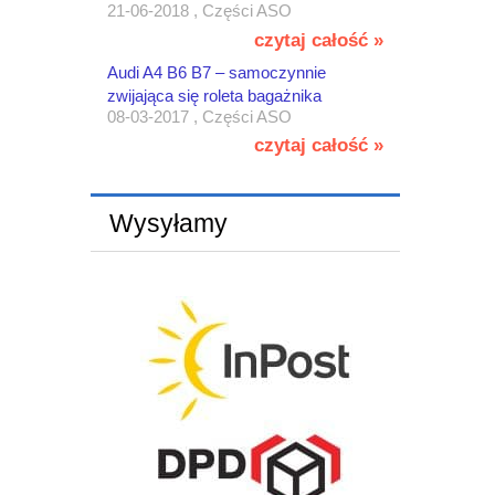
21-06-2018 , Części ASO
czytaj całość »
Audi A4 B6 B7 – samoczynnie
zwijająca się roleta bagażnika
08-03-2017 , Części ASO
czytaj całość »
Wysyłamy