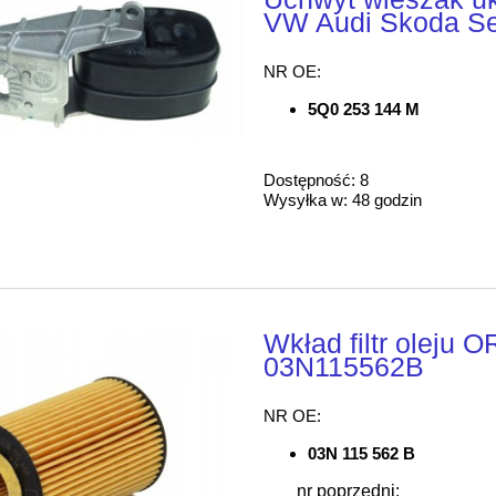
VW Audi Skoda S
NR OE:
5Q0 253 144 M
Dostępność:
8
Wysyłka w:
48 godzin
Wkład filtr olej
03N115562B
NR OE:
03N 115 562 B
nr poprzedni: