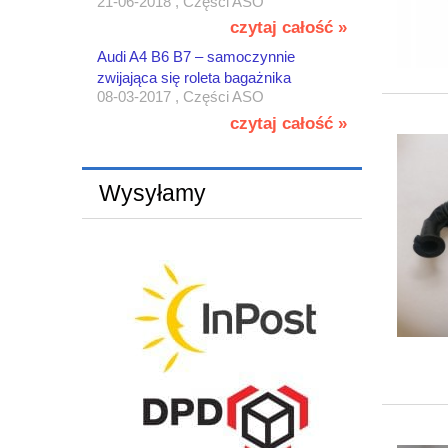
21-06-2018 , Części ASO
czytaj całość »
Audi A4 B6 B7 – samoczynnie
zwijająca się roleta bagażnika
08-03-2017 , Części ASO
czytaj całość »
Wysyłamy