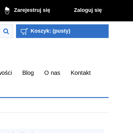
Zaloguj się
Zarejestruj się
Koszyk:
(pusty)
ości
Blog
O nas
Kontakt