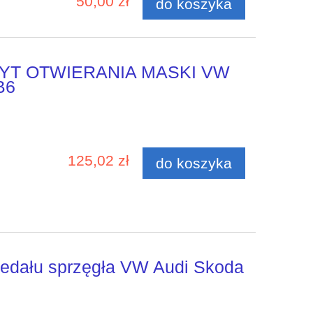
50,00 zł
do koszyka
YT OTWIERANIA MASKI VW
B6
125,02 zł
do koszyka
pedału sprzęgła VW Audi Skoda