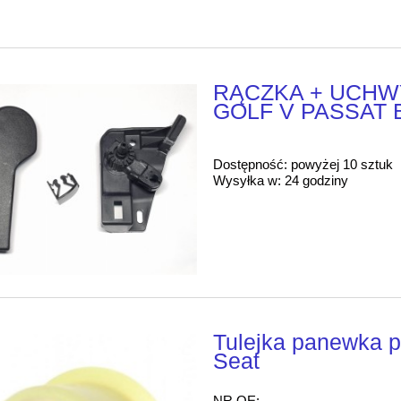
RĄCZKA + UCHW
GOLF V PASSAT 
Dostępność:
powyżej 10 sztuk
Wysyłka w:
24 godziny
Tulejka panewka 
Seat
NR OE: