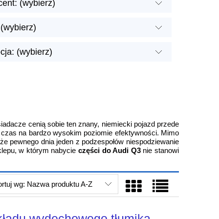
ent: (wybierz)
(wybierz)
ja: (wybierz)
adacze cenią sobie ten znany, niemiecki pojazd przede
i czas na bardzo wysokim poziomie efektywności. Mimo
 że pewnego dnia jeden z podzespołów niespodziewanie
lepu, w którym nabycie
części do Audi Q3
nie stanowi
rtuj wg:
Nazwa produktu A-Z
kładu wydechowego tłumika