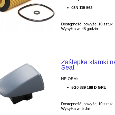
03N 115 562
Dostępność:
powyżej 10 sztuk
Wysyłka w:
48 godzin
Zaślepka klamki 
Seat
NR OEM:
5G0 839 168 D GRU
Dostępność:
powyżej 10 sztuk
Wysyłka w:
5 dni