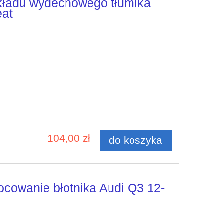
kładu wydechowego tłumika
eat
104,00 zł
do koszyka
ocowanie błotnika Audi Q3 12-