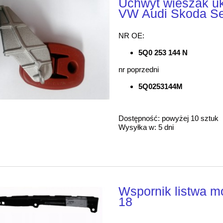
Uchwyt wieszak u
VW Audi Skoda S
NR OE:
5Q0 253 144 N
nr poprzedni
5Q0253144M
Dostępność:
powyżej 10 sztuk
Wysyłka w:
5 dni
Wspornik listwa m
18