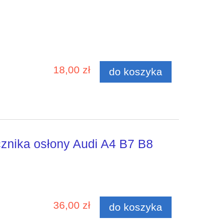
18,00 zł
do koszyka
znika osłony Audi A4 B7 B8
36,00 zł
do koszyka