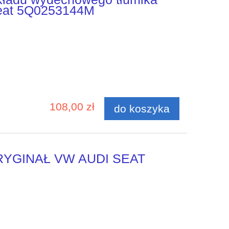
eat 5Q0253144M
108,00 zł
do koszyka
u ORYGINAŁ VW AUDI SEAT