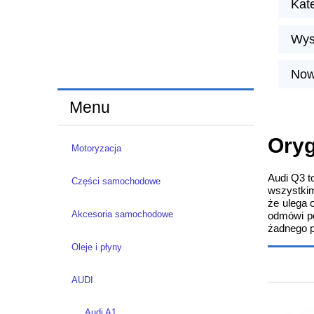
Kat
Wys
Now
Menu
Oryg
Motoryzacja
Audi Q3 t
Części samochodowe
wszystkim
że ulega 
Akcesoria samochodowe
odmówi po
żadnego 
Oleje i płyny
AUDI
Audi A1