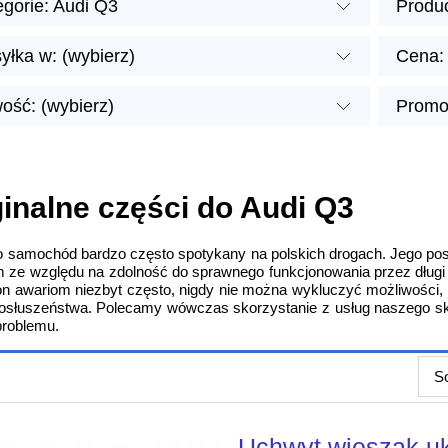
egorie: Audi Q3
Produc
yłka w: (wybierz)
Cena: 
ość: (wybierz)
Promoc
inalne części do Audi Q3
o samochód bardzo często spotykany na polskich drogach. Jego posi
 ze względu na zdolność do sprawnego funkcjonowania przez dług
on awariom niezbyt często, nigdy nie można wykluczyć możliwości,
słuszeństwa. Polecamy wówczas skorzystanie z usług naszego sk
problemu.
So
Uchwyt wieszak u