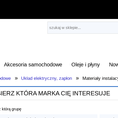
Akcesoria samochodowe
Oleje i płyny
Now
»
»
odowe
Układ elektryczny, zapłon
Materiały instalac
IERZ KTÓRA MARKA CIĘ INTERESUJE
 którą grupę