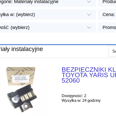
gorie: Materiały instalacyjne
Produc
yłka w: (wybierz)
Cena: 
ość: (wybierz)
Promoc
iały instalacyjne
So
BEZPIECZNIKI 
TOYOTA YARIS U
52060
Dostępność:
2
Wysyłka w:
24 godziny