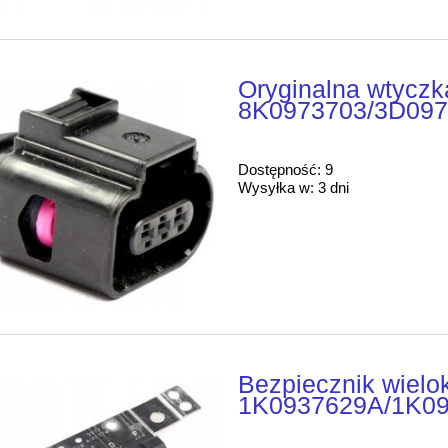
Oryginalna wtyczk
8K0973703/3D09
Dostępność:
9
Wysyłka w:
3 dni
Bezpiecznik wiel
1K0937629A/1K09