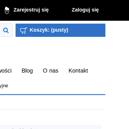
Zaloguj się
Zarejestruj się
Koszyk:
(pusty)
ości
Blog
O nas
Kontakt
yjne