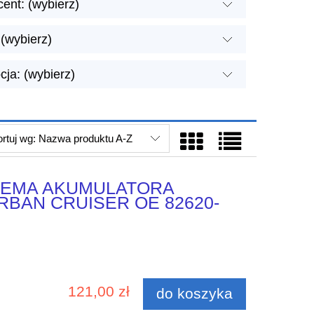
ent: (wybierz)
(wybierz)
ja: (wybierz)
rtuj wg:
Nazwa produktu A-Z
KLEMA AKUMULATORA
RBAN CRUISER OE 82620-
121,00 zł
do koszyka