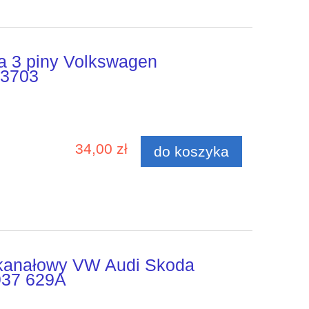
a 3 piny Volkswagen
73703
34,00 zł
do koszyka
okanałowy VW Audi Skoda
37 629A