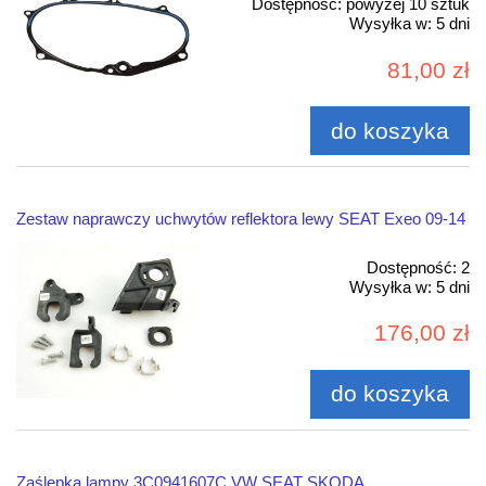
Dostępność:
powyżej 10 sztuk
Wysyłka w:
5 dni
81,00 zł
do koszyka
Zestaw naprawczy uchwytów reflektora lewy SEAT Exeo 09-14
Dostępność:
2
Wysyłka w:
5 dni
176,00 zł
do koszyka
Zaślepka lampy 3C0941607C VW SEAT SKODA