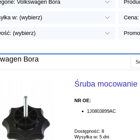
egorie: Volkswagen Bora
Produc
yłka w: (wybierz)
Cena: 
ość: (wybierz)
Promoc
swagen Bora
So
Śruba mocowanie
NR OE:
1J0803899AC
Dostępność:
8
Wysyłka w:
5 dni