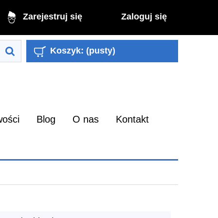
Zaloguj się
Zarejestruj się
Koszyk:
(pusty)
ości
Blog
O nas
Kontakt