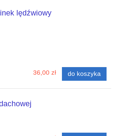
cinek lędźwiowy
36,00 zł
do koszyka
 dachowej