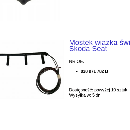
Mostek wiązka św
Skoda Seat
NR OE:
038 971 782 B
Dostępność:
powyżej 10 sztuk
Wysyłka w:
5 dni