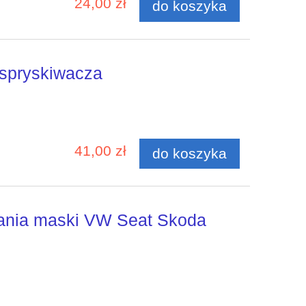
24,00 zł
do koszyka
 spryskiwacza
41,00 zł
do koszyka
ania maski VW Seat Skoda