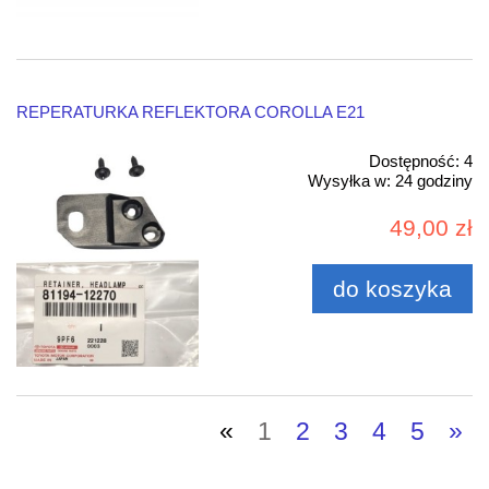
REPERATURKA REFLEKTORA COROLLA E21
Dostępność:
4
Wysyłka w:
24 godziny
49,00 zł
do koszyka
«
1
2
3
4
5
»