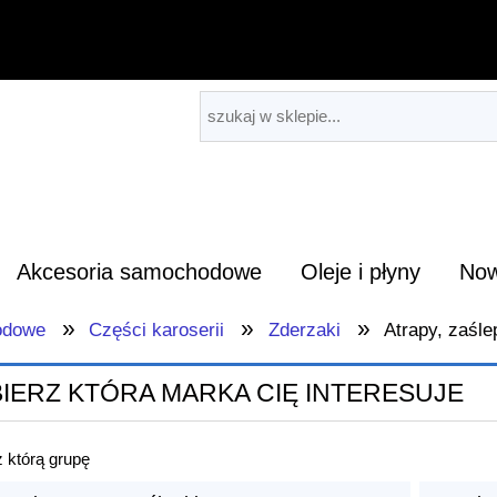
Akcesoria samochodowe
Oleje i płyny
Now
»
»
»
odowe
Części karoserii
Zderzaki
Atrapy, zaśle
IERZ KTÓRA MARKA CIĘ INTERESUJE
 którą grupę