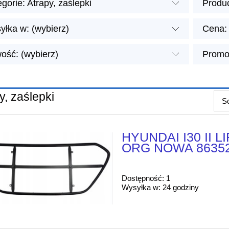
gorie: Atrapy, zaślepki
Produc
yłka w: (wybierz)
Cena: 
ość: (wybierz)
Promoc
y, zaślepki
So
HYUNDAI I30 II 
ORG NOWA 86352
Dostępność:
1
Wysyłka w:
24 godziny