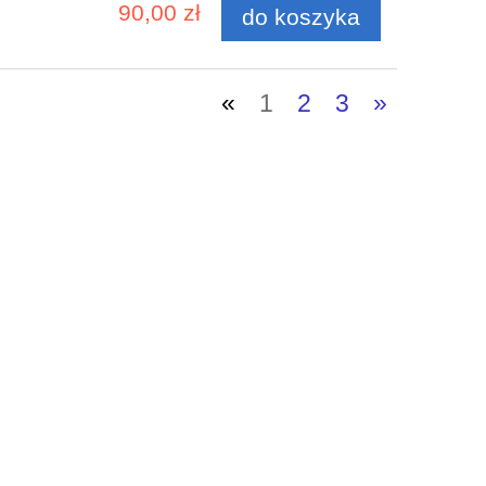
90,00 zł
do koszyka
«
1
2
3
»