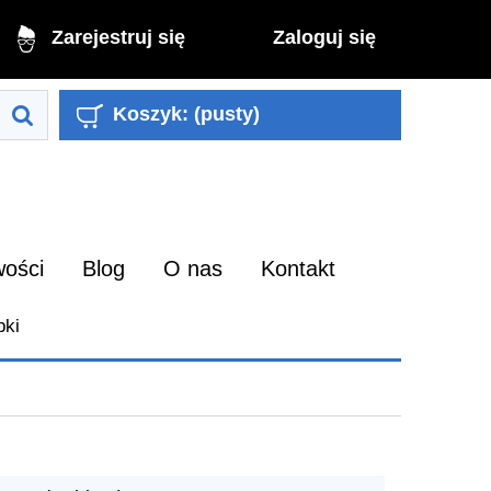
Zaloguj się
Zarejestruj się
Koszyk:
(pusty)
ości
Blog
O nas
Kontakt
pki