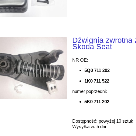
Dźwignia zwrotna
Skoda Seat
NR OE:
5Q0 711 202
1K0 711 522
numer poprzedni:
5K0 711 202
Dostępność:
powyżej 10 sztuk
Wysyłka w:
5 dni