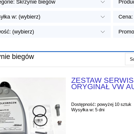
egorie: Skrzynie biegów
Produc
yłka w: (wybierz)
Cena: 
ość: (wybierz)
Promoc
ynie biegów
So
ZESTAW SERWIS
ORYGINAŁ VW A
Dostępność:
powyżej 10 sztuk
Wysyłka w:
5 dni