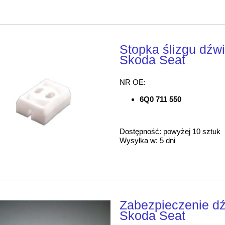
Stopka ślizgu dźw
Skoda Seat
NR OE:
6Q0 711 550
Dostępność:
powyżej 10 sztuk
Wysyłka w:
5 dni
Zabezpieczenie d
Skoda Seat