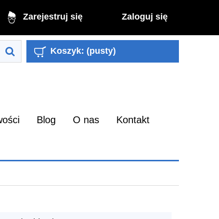
Zaloguj się
Zarejestruj się
Koszyk:
(pusty)
ości
Blog
O nas
Kontakt