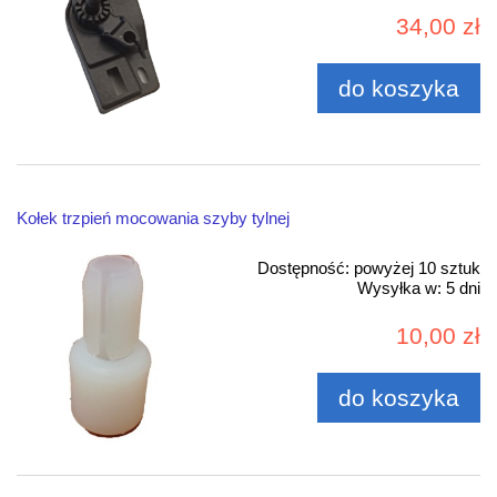
34,00 zł
do koszyka
Kołek trzpień mocowania szyby tylnej
Dostępność:
powyżej 10 sztuk
Wysyłka w:
5 dni
10,00 zł
do koszyka