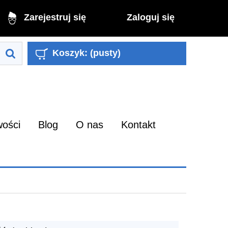
Zaloguj się
Zarejestruj się
Koszyk:
(pusty)
ości
Blog
O nas
Kontakt