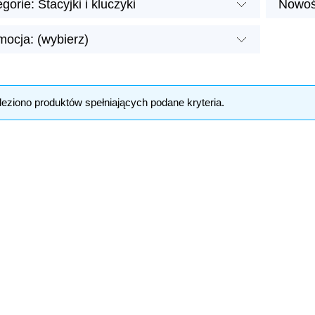
gorie: Stacyjki i kluczyki
Nowoś
mocja: (wybierz)
leziono produktów spełniających podane kryteria.