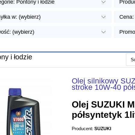
gorie: Pontony i łodzie
Produc
yłka w: (wybierz)
Cena: 
ość: (wybierz)
Promoc
ny i łodzie
So
Olej silnikowy S
stroke 10W-40 pół
Olej SUZUKI M
półsyntetyk 1li
Producent:
SUZUKI