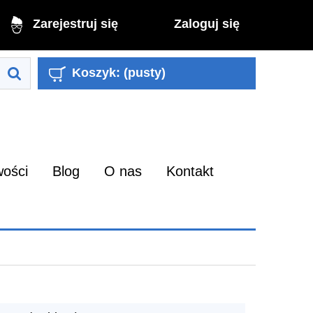
Zaloguj się
Zarejestruj się
Koszyk:
(pusty)
ości
Blog
O nas
Kontakt