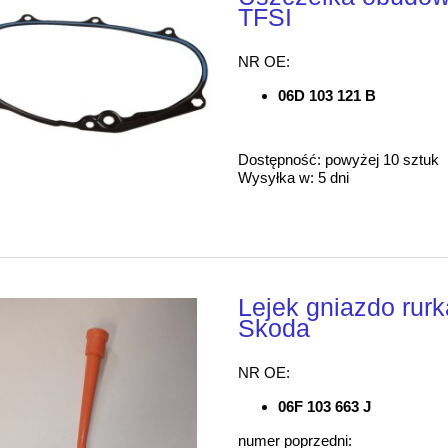
TFSI
NR OE:
06D 103 121 B
Dostępność:
powyżej 10 sztuk
Wysyłka w:
5 dni
Lejek gniazdo rur
Skoda
NR OE:
06F 103 663 J
numer poprzedni: