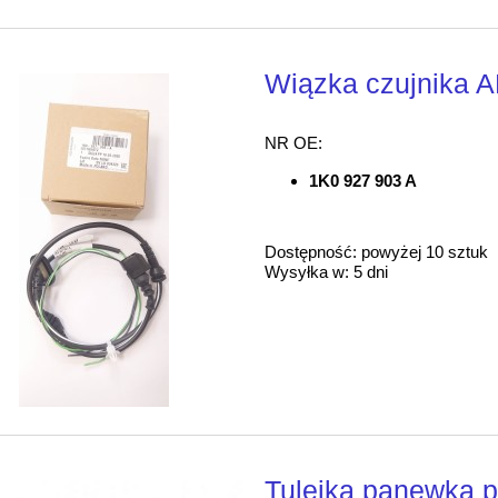
Wiązka czujnika 
NR OE:
1K0 927 903 A
Dostępność:
powyżej 10 sztuk
Wysyłka w:
5 dni
Tulejka panewka 