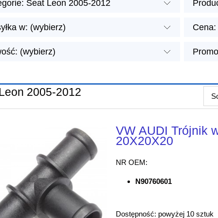
egorie: Seat Leon 2005-2012
Produc
yłka w: (wybierz)
Cena: 
ość: (wybierz)
Promoc
 Leon 2005-2012
So
VW AUDI Trójnik w
20X20X20
NR OEM:
N90760601
Dostępność:
powyżej 10 sztuk