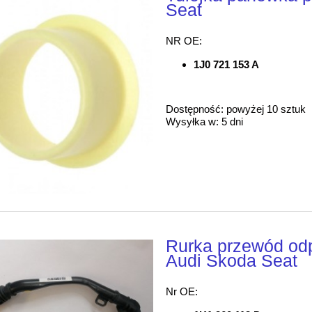
Seat
NR OE:
1J0 721 153 A
Dostępność:
powyżej 10 sztuk
Wysyłka w:
5 dni
Rurka przewód od
Audi Skoda Seat
Nr OE: