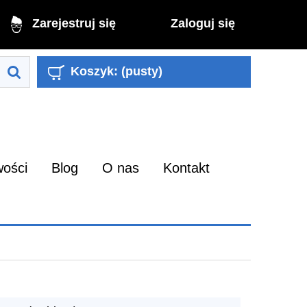
Zaloguj się
Zarejestruj się
Koszyk:
(pusty)
ości
Blog
O nas
Kontakt