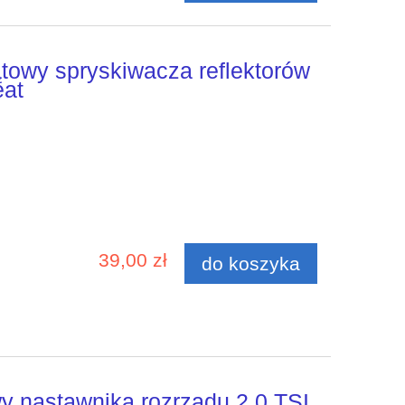
ątowy spryskiwacza reflektorów
eat
39,00 zł
do koszyka
 nastawnika rozrządu 2,0 TSI