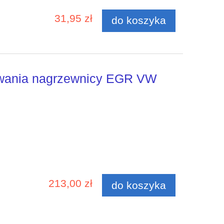
31,95 zł
do koszyka
wania nagrzewnicy EGR VW
213,00 zł
do koszyka