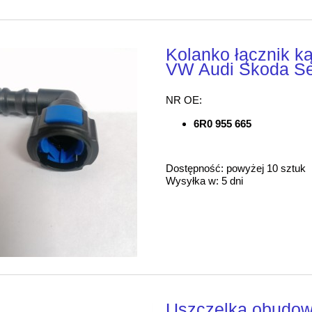
Kolanko łącznik k
VW Audi Skoda S
NR OE:
6R0 955 665
Dostępność:
powyżej 10 sztuk
Wysyłka w:
5 dni
Uszczelka obudowy