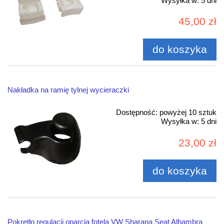
Wysyłka w:
5 dni
45,00 zł
do koszyka
Nakładka na ramię tylnej wycieraczki
Dostępność:
powyżej 10 sztuk
Wysyłka w:
5 dni
23,00 zł
do koszyka
Pokrętło regulacji oparcia fotela VW Sharana Seat Alhambra