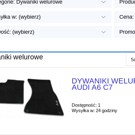
egorie: Dywaniki welurowe
Produc
yłka w: (wybierz)
Cena: 
ość: (wybierz)
Promoc
niki welurowe
So
DYWANIKI WELU
AUDI A6 C7
Dostępność:
1
Wysyłka w:
24 godziny