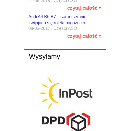
21-06-2018 , Części ASO
czytaj całość »
Audi A4 B6 B7 – samoczynnie
zwijająca się roleta bagażnika
08-03-2017 , Części ASO
czytaj całość »
Wysyłamy