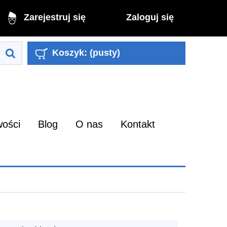
Zaloguj się
Zarejestruj się
Koszyk:
(pusty)
ości
Blog
O nas
Kontakt