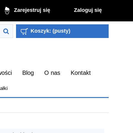
Zaloguj się
Zarejestruj się
Koszyk:
(pusty)
ości
Blog
O nas
Kontakt
ałki