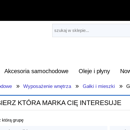
Akcesoria samochodowe
Oleje i płyny
Now
»
»
»
odowe
Wyposażenie wnętrza
Gałki i mieszki
G
IERZ KTÓRA MARKA CIĘ INTERESUJE
 którą grupę