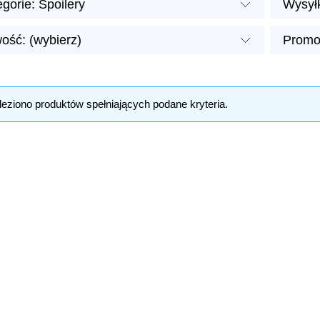
gorie: Spoilery
Wysyłk
ość: (wybierz)
Promoc
leziono produktów spełniających podane kryteria.