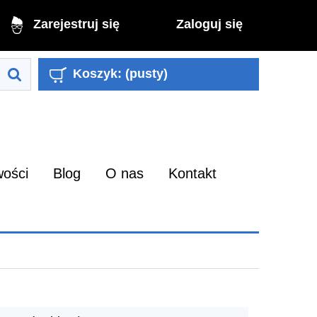
Zaloguj się
Zarejestruj się
Koszyk:
(pusty)
ości
Blog
O nas
Kontakt