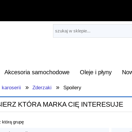
Akcesoria samochodowe
Oleje i płyny
Now
»
»
 karoserii
Zderzaki
Spoilery
IERZ KTÓRA MARKA CIĘ INTERESUJE
 którą grupę