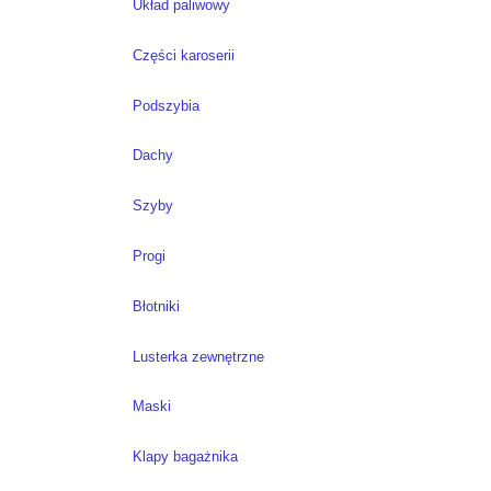
Układ paliwowy
Części karoserii
Podszybia
Dachy
Szyby
Progi
Błotniki
Lusterka zewnętrzne
Maski
Klapy bagażnika