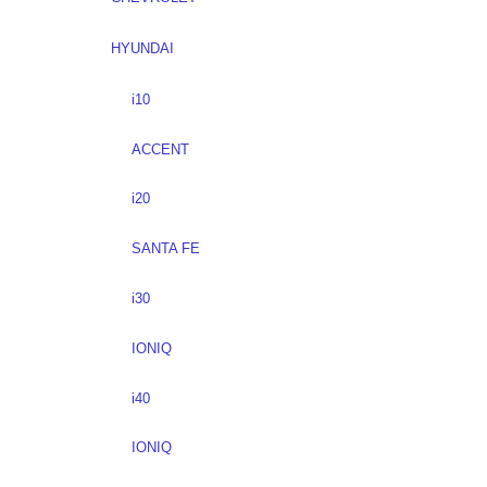
HYUNDAI
i10
ACCENT
i20
SANTA FE
i30
IONIQ
i40
IONIQ