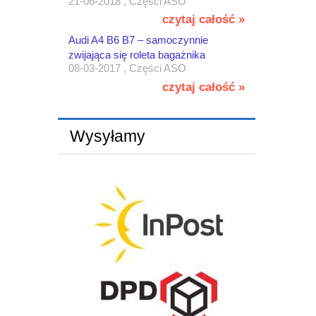
21-06-2018 , Części ASO
czytaj całość »
Audi A4 B6 B7 – samoczynnie
zwijająca się roleta bagażnika
08-03-2017 , Części ASO
czytaj całość »
Wysyłamy