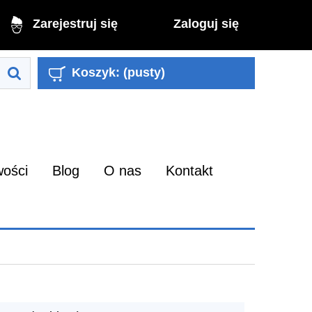
Zaloguj się
Zarejestruj się
Koszyk:
(pusty)
ości
Blog
O nas
Kontakt