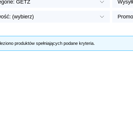
egorie: GETZ
Wysyłk
ość: (wybierz)
Promoc
leziono produktów spełniających podane kryteria.