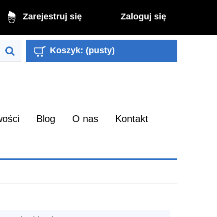
Zaloguj się
Zarejestruj się
Koszyk:
(pusty)
ości
Blog
O nas
Kontakt