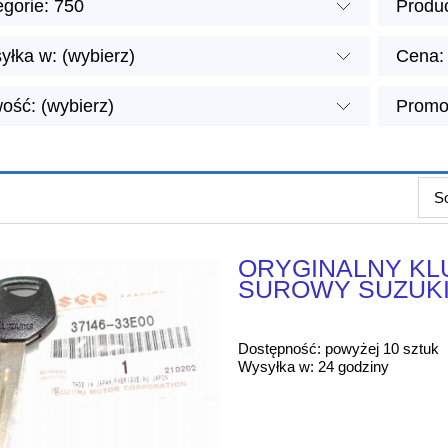
egorie: 750
Produc
yłka w: (wybierz)
Cena: 
ość: (wybierz)
Promoc
So
ORYGINALNY K
SUROWY SUZUKI 
Dostępność:
powyżej 10 sztuk
Wysyłka w:
24 godziny