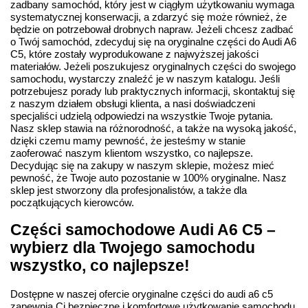
zadbany samochód, który jest w ciągłym użytkowaniu wymaga
systematycznej konserwacji, a zdarzyć się może również, że
będzie on potrzebował drobnych napraw. Jeżeli chcesz zadbać
o Twój samochód, zdecyduj się na oryginalne części do Audi A6
C5, które zostały wyprodukowane z najwyższej jakości
materiałów. Jeżeli poszukujesz oryginalnych części do swojego
samochodu, wystarczy znaleźć je w naszym katalogu. Jeśli
potrzebujesz porady lub praktycznych informacji, skontaktuj się
z naszym działem obsługi klienta, a nasi doświadczeni
specjaliści udzielą odpowiedzi na wszystkie Twoje pytania.
Nasz sklep stawia na różnorodność, a także na wysoką jakość,
dzięki czemu mamy pewność, że jesteśmy w stanie
zaoferować naszym klientom wszystko, co najlepsze.
Decydując się na zakupy w naszym sklepie, możesz mieć
pewność, że Twoje auto pozostanie w 100% oryginalne. Nasz
sklep jest stworzony dla profesjonalistów, a także dla
początkujących kierowców.
Części samochodowe Audi A6 C5 –
wybierz dla Twojego samochodu
wszystko, co najlepsze!
Dostępne w naszej ofercie oryginalne części do audi a6 c5
zapewnią Ci bezpieczne i komfortowe użytkowanie samochodu.