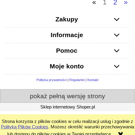
«
1
2
»
Zakupy
Informacje
Pomoc
Moje konto
Polityka prywatności
|
Regulamin
|
Kontakt
pokaż pełną wersję strony
Sklep internetowy Shoper.pl
Strona korzysta z plików cookies w celu realizacji usług i zgodnie z
Polityką Plików Cookies
. Możesz określić warunki przechowywania
lub dostępu do plików cookies w Twojej przeglądarce.