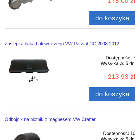
178,00 zł
do koszyka
Zaślepka haka holowniczego VW Passat CC 2008-2012
Dostępność:
7
Wysyłka w:
5 dni
213,93 zł
do koszyka
Odbojnik na błotnik z magnesem VW Crafter
Dostępność:
10
Wysyłka w:
5 dni