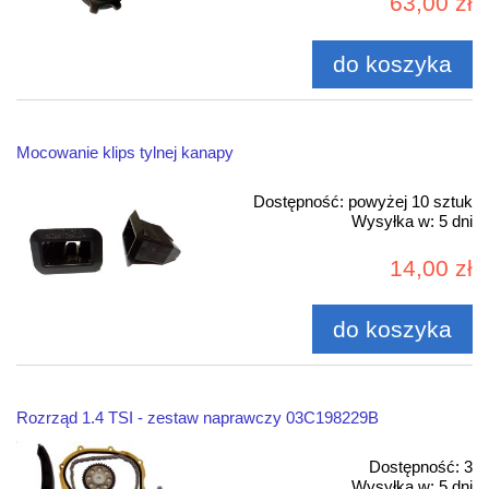
63,00 zł
do koszyka
Mocowanie klips tylnej kanapy
Dostępność:
powyżej 10 sztuk
Wysyłka w:
5 dni
14,00 zł
do koszyka
Rozrząd 1.4 TSI - zestaw naprawczy 03C198229B
Dostępność:
3
Wysyłka w:
5 dni