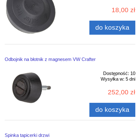
18,00 zł
do koszyka
Odbojnik na błotnik z magnesem VW Crafter
Dostępność:
10
Wysyłka w:
5 dni
252,00 zł
do koszyka
Spinka tapicerki drzwi